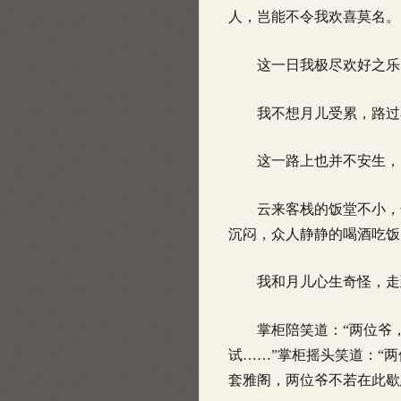
人，岂能不令我欢喜莫名。
这一日我极尽欢好之乐，
我不想月儿受累，路过石
这一路上也并不安生，时
云来客栈的饭堂不小，却
沉闷，众人静静的喝酒吃饭
我和月儿心生奇怪，走到
掌柜陪笑道：“两位爷，
试……”掌柜摇头笑道：“
套雅阁，两位爷不若在此歇