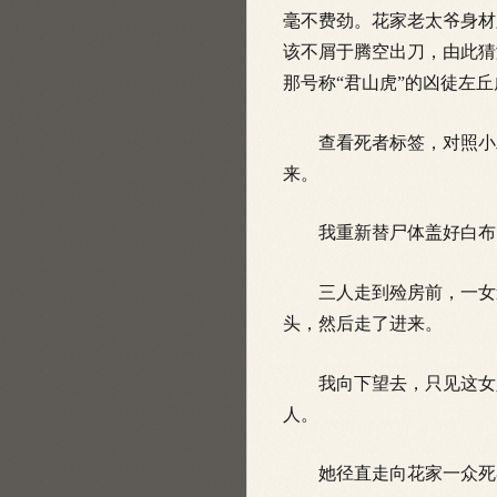
毫不费劲。花家老太爷身材
该不屑于腾空出刀，由此猜
那号称“君山虎”的凶徒左丘
查看死者标签，对照小二
来。
我重新替尸体盖好白布，
三人走到殓房前，一女道：
头，然后走了进来。
我向下望去，只见这女人
人。
她径直走向花家一众死者