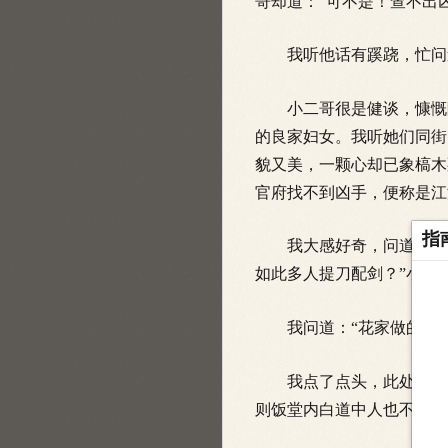
哥却道：“可不是！查不出
我听他话有蹊跷，忙问道
小二哥很是健谈，慷慨陈
的良家妇女。我听她们同街
貌又美，一颗心却已象槁木
官府找不到凶手，便称是江
指
我大感好奇，问道：“可
如此多人提刀配剑？”小二
我问道：“花家做的是什么
我点了点头，此处毗邻福
则饭堂内白道中人也不需要