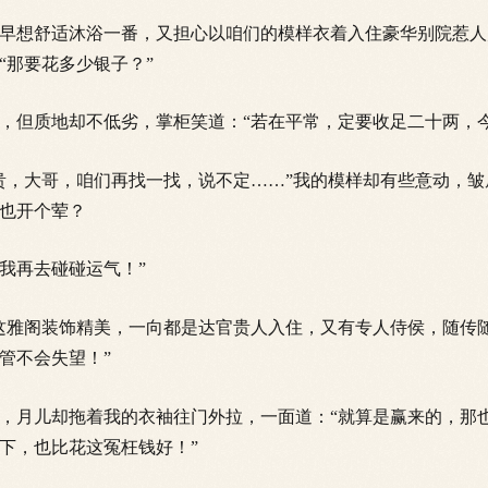
想舒适沐浴一番，又担心以咱们的模样衣着入住豪华别院惹人
“那要花多少银子？”
但质地却不低劣，掌柜笑道：“若在平常，定要收足二十两，今
，大哥，咱们再找一找，说不定……”我的模样却有些意动，皱
也开个荤？
再去碰碰运气！”
雅阁装饰精美，一向都是达官贵人入住，又有专人侍侯，随传
管不会失望！”
月儿却拖着我的衣袖往门外拉，一面道：“就算是赢来的，那
下，也比花这冤枉钱好！”