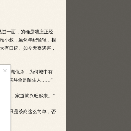
见过一面，的确是端庄正经
顾小叔，虽然年纪轻轻，相
大有口碑。如今无辜遇害，

不是江湖仇杀，为何城中有
，去祭拜全是陌生人……”
有方，家道就兴旺起来。”
不会只是茶商这么简单，否