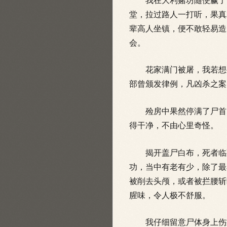
我在大利赌坊随便赢了两
堂，拉过路人一打听，果真
辈高人坐镇，便不敢轻
易造
会。
花家满门被屠，我若想寻
部曾颁发律例，凡凶杀之案
殓房中果然停满了尸首，
得干净，不由心里奇怪。
揭开盖尸白布，死者临死
功，当中有老有少，除了最
被削去头颅，或者被拦腰斩
腥味，令人极不舒服。
我仔细留意尸体身上伤痕