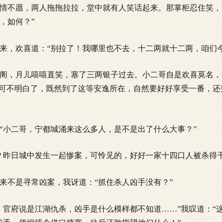
不愿，两人拖拖拉拉，堂中就有人笑话起来。那掌柜忍住笑，
，如何？”
，欢喜道：“别拉了！我哪里也不去，十二两就十二两，咱们今
，月儿嘻嘻直笑，塞了三两银子过去。小二哥自是欢喜莫名，
你可不明白了，既然到了这等安逸所在，自然要好好享受一番，
小二哥，宁都城涌来这么
多人，是不是出了什么大事？”
昨日城中发生一起惨案，可怜见的，好好一家十四口人被杀得干
不是寻常凶案，我讶道：“抓住杀人凶手没有？”
府说是江湖仇杀，凶手是什么模样都不知道……”我叹道：“这