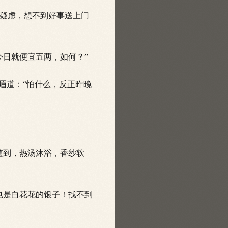
疑虑，想不到好事送上门
日就便宜五两，如何？”
眉道：“怕什么，反正昨晚
随到，热汤沐浴，香纱软
也是白花花的银子！找不到