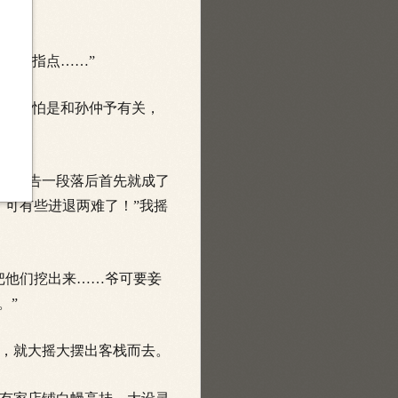
！”
受人指点……”
点，只怕是
和孙仲予有关，
行动告一段落后首先就成了
，可有些进退两难了！”我摇
把他们挖出来……爷可要妾
。”
，就大摇大摆出客栈而去。