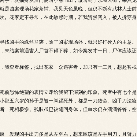
手，就抽身从后门阴暗小巷而出，辗转到了东城大街，果然见
就是凶案现场花家茶铺。我见天色虽晚，但仍不断有武林人士前
次。花家定不寻常，在此敏感时期，若我贸然闯入，被人拆穿身
找凶手的蛛丝马迹，除了凶案现场外，就只好打死人的主意。
，未结案前遇害人尸首不得下葬，如今案发才一日，尸体应该还
我查看标签，找出花家一众遇害者，却只有十二具，想起客栈
前恐怖绝望的表情立即给我留下深刻的印象。死者中有七个是
小那五六岁的孙子是被一脚踢死外，都是一刀致命。凶手刀法凌
断，死相极惨。残肢虽已被缝回身体，但血水仍在滴
滴答答，空
，发现凶手出刀多是从左至右，想来应该是左手用刀，且臂力