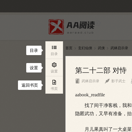

首页
玄幻仙侠
武侠
武林启示录



目录
目录

设置
第二十二部 对恃
设置


武林启示录
影子武士

返回书页
书页
aabook_readfile
找了间干净客栈，我和月
隐匿武功，又早有准备，抬
月儿果真叫了一大桌菜，