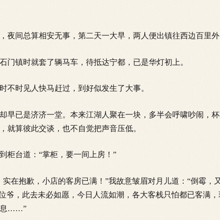
夜间总算相安无事，第二天一大早，两人便出镇往西边百里外
门镇时就套了辆马车，待抵达宁都，已是华灯初上。
不时见人快马赶过，到好似发生了大事。
早已是济济一堂。本来江湖人聚在一块，多半会呼啸吵闹，杯
，就算彼此交谈，也不自觉把声音压低。
柜台道：“掌柜，要一间上房！”
实在抱歉，小店的客房已满！”我故意皱眉对月儿道：“倒霉，
两位爷，此去未必如愿，今日人流如潮，各大客栈只怕都已客满
息……”