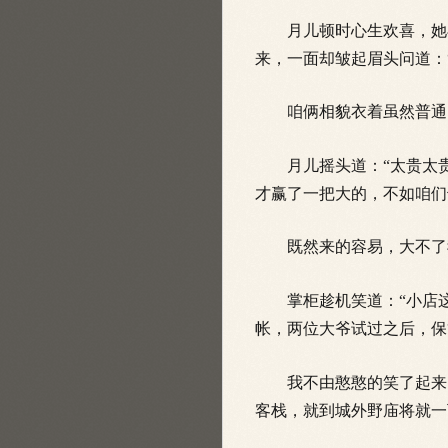
月儿顿时心生欢喜，她早
来，一面却皱起眉头问道：
咱俩相貌衣着虽然普通，
月儿摇头道：“太贵太贵
才赢了一把大的，不如咱们
既然来的容易，大不了我
掌柜趁机笑道：“小店这
帐，两位大爷试过之后，保
我不由憨憨的笑了起来，
客栈，就到城外野庙将就一