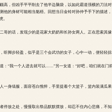
颇高，但凶手平平削去了他半边脑袋，以如此霸道强横的刀法对
测他的身材可能相当魁梧。回想当日金铃对孙仲予手下的描述，
虎。
哥的话，发现少的是花家大奶奶和长孙女两人。正在思索其缘
听脚步轻盈，似乎是三个会武功的女子，心中一动，便轻轻掠
“我一个人进去就可以……”另一女道：“好吧，咱们就在门前
一身缟服，面容苍白憔悴，手里提着个大篮子，篮内装满瓜果
停放之处，慢慢取出祭品默默摆放，却忍不住内心悲
痛，不知