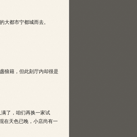
的大都市宁都城而去。
盏狼籍，但
此刻厅内却很是
又满了，咱们再换一家试
，现在天色已晚，小店尚有一