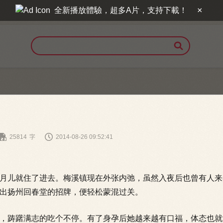
×
全新播放體驗，超多A片，支持下載！



25814
字
2014-08-26 09:52:41
儿就住了进去。梅溪镇现在外张内弛，虽然入夜后也曾有人来
出扬州回春堂的招牌，便轻松蒙混过关。
踌躇满志的吃个不停。有了身孕后她越来越有口福，体态也就