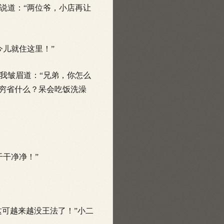
说道：“两位爷，小店再让
儿就住这里！”
我皱眉道：“兄弟，你怎么
还穷省什么？呆会吃饭洗澡
干净净！”
可越来越没王法了！”小二