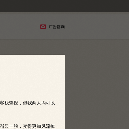

广告咨询
客栈查探，但我两人均可以
渐显丰腴，变得更加风流撩