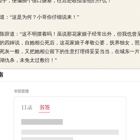
凶手，便编插个借口搪塞，往后还敢指望他们什么！”
：“这是为何？小哥你仔细说来！”
辞道：“这不明摆着吗！虽说那花家娘子经常出外，但我也曾
的四婶说，自她相公死后，这花家娘子孝敬公婆，抚养独女，照
死灰一般，又把她相公留下的生意打理得妥妥当当，在城东一片
湖仇杀，未免太过敷衍！”
南
知这花家娘子的名字？”小二哥却茫然摇头，我笑道：“若说这
愣了愣，道：“这也着实奇怪，今早二子说见到花家铺子设了灵堂
生意？”小二回道：“是茶叶，花家先辈本是茶农，早些年经营
建武夷山，武夷岩茶名闻天下，自是近水楼台。但这花家应该
唬着脸如丧手足。