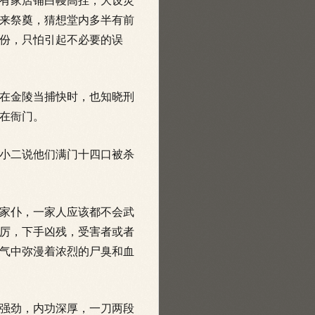
有家店铺白幔高挂，大设灵
来祭奠，猜想堂内多半有前
份，只怕引起不必要的误
在金陵当捕快时，也知晓刑
在衙门。
小二说他们满门十四口被杀
家仆，一家人应该都不会武
厉，下手凶残，受害者或者
气中弥漫着浓烈的尸臭和血
强劲，内功深厚，一刀两段