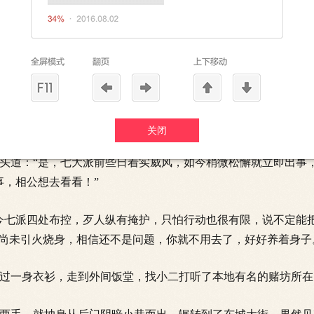
小二道：“你下去吧，先给咱们送桌酒菜，再吩咐厨房准备热水
相公，你猜是谁做的？”我思索道：“官府既如此定案，多半是
予买通官府……”我摇头笑道：“相公是说有白道中人向官府指
动吧。”
关闭
九华山法心禅师遇害之事，这两人一同参与了七派联盟，清剿
头道：“是，七大派前些日着实威风，如今稍微松懈就立即出事
事，相公想去看看！”
七派四处布控，歹人纵有掩护，只怕行动也很有限，说不定能
们尚未引火烧身，相信还不是问题，你就不用去了，好好养着身子
一身衣衫，走到外间饭堂，找小二打听了本地有名的赌坊所在