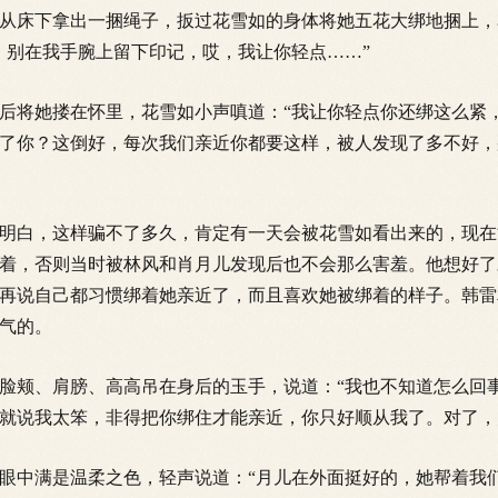
从
床下拿出一捆绳子，扳过花雪如的身体将她五花大绑地捆上，
，别在我手腕上留下印记，哎，我让你轻点……”
将她搂在怀里，花雪如小声嗔道：“我让你轻点你还绑这么紧
了你？这倒好，每次我们亲近你都要这样，被人发现了多不好，
白，这样骗不了多久，肯定有一天会被花雪如看出来的，现在
着，否则当时被林风和肖月儿发现后也不会那么害羞。他想好了
再说自己都习惯绑着她亲近了，而且喜欢她被绑着的样子。韩雷
气的。
颊、肩膀、高高吊在身后的玉手，说道：“我也不知道怎么回
就说我太笨，非得把你绑住才能亲近，你只好顺从我了。对了，
中满是温柔之色，轻声说道：“月儿在外面挺好的，她帮着我