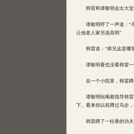
韩雷和谭敬明走出大堂，
谭敬明哼了一声道：“不
让他老人家另选高明”
韩雷道：“师兄这是哪里
谭敬明看也没看韩雷一眼
在一个小院里，韩雷蹲
谭敬明吆喝着指导韩雷：
下。看来你以前蹲过马步，
韩雷蹲了一柱香的功夫，