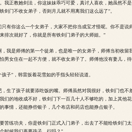
。我正教她剑法，你这妹妹乖巧可爱，真讨人喜欢，她虽然不是
铁剑门不收女弟子，否则月儿就不用离我们这么远了”。
只有你这么一个女弟子，大家不把你当成宝才怪呢。你不是说
来排次就好了，你就是所有铁剑门弟子的大师姐。”
，我是师傅的第一个徒弟，也是唯一的女弟子，师傅当初收留
怕男女住在一起不方便，就不收女弟子了。师傅他没有妻儿，待
个孩子”，韩雷扳着花雪如的手指头轻轻说道。
，生了孩子就要添吃饭的嘴。师傅虽然对我很好，铁剑门也不
我们的地收成不好，铁剑门下一百几十人不够吃的，加上其他花
的事情，还能挣些银子，几个布店和药店也能挣点银子。
苦练功夫，你是铁剑门正式入门弟子，出去了不能给铁剑门太
个时候我们再要孩子，行吗？”