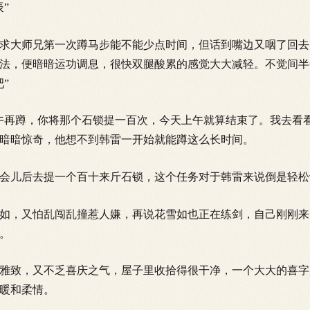
”
大师兄第一次蹲马步能不能少点时间，但话到嘴边又咽了回去
法，便暗暗运功调息，很快双腿酸累的感觉
大大减轻。不觉间半
”
再蹲，你将那个石锁提一百次，今天上午就算结束了。我去看看
暗暗惊奇，他想不到韩雷一开始就能蹲这么长时间。
儿后去提一个百十来斤石锁，这个任务对于韩雷来说倒是轻松
，又怕乱闯乱撞惹人嫌，再说花雪如也正在练剑，自己刚刚来
。
致，又不乏喜庆之气，屋子里收拾得很干净，一个大大的喜字
暖和柔情。