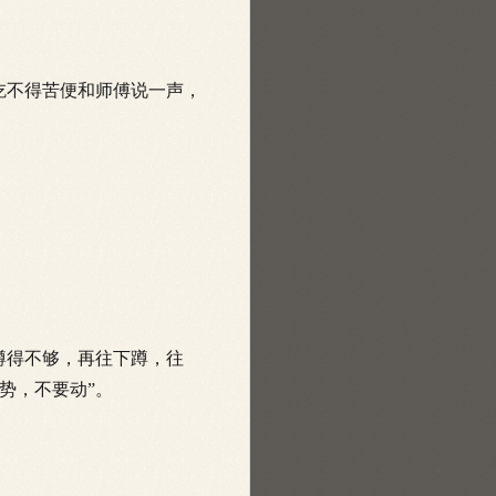
吃不得苦
便和师傅说一声，
蹲得不够，再往下蹲，往
势，不要动”。