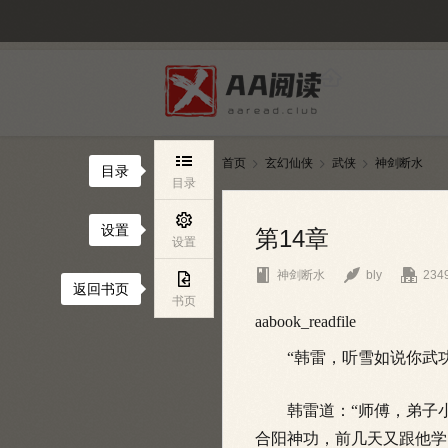

首页
玄幻仙侠
武侠
神剑断水



目录
目录

设置
第14章
设置



神剑断水
bly
234

返回书页
书页
aabook_readfile
“韩雷，听雪如说你武功
韩雷道：“师傅，弟子小
合阳神功，前几天又跟他学