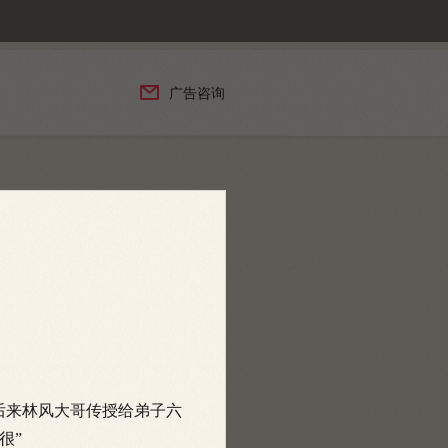

广告咨询
后来林风大哥传授给弟子六
很”