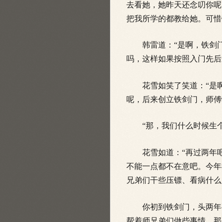
去看她，她昨天还念叨你呢
把我所学的都教给她。可惜
韩雷道：“是啊，铁剑门
吗，这样如果按照入门先后
花雪如笑了笑道：“是啊
呢，后来创立铁剑门，师傅
“那，我们
什么时候生
花雪如道：“再过两年吧
不能一点都不在意吧。今年
兄弟们干些压镖、看病什么
你初到铁剑门，头两年要
帮着师兄弟们做些事情，那