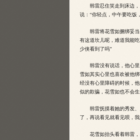
韩雷忍住笑走到床边，
说：“你轻点，中午要吃饭
韩雷将花雪如捆绑妥当后
有这道坎儿呢，难道我能吃
少侠看到了吗”
韩雷没有说话，他心里明
雪如其实心里也喜欢被他绑
经没有心里障碍的时候，他
似的欺骗，花雪如也不会生
韩雷抚摸着她的秀发、脸
了，再说看见就看见呗，我
花雪如抬头看着韩雷，眼