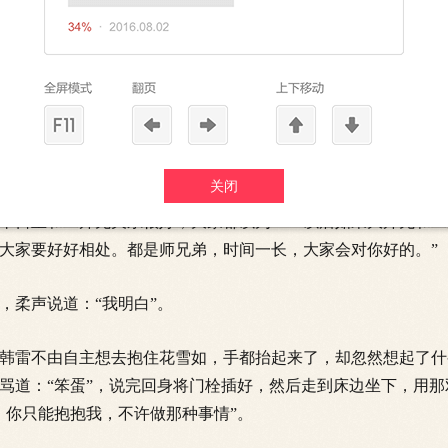
得意地一笑，又小声说道：“我用大哥教我的内功心法，坚持下
在想什么事情。
，韩雷问道。
关闭
了片刻吞吞吐吐地说道，“阿雷，我要告诉你一件事。其实，大
平日里和二师兄关系很好，大家都以为……以后如果大师兄和二
大家要好好相处。都是师兄弟，时间一长，大家会对你好的。”
柔声说道：“我明白”。
雷不由自主想去抱住花雪如，手都抬起来了，却忽然想起了什
骂道：“笨蛋”，说完回身将门栓插好，然后走到床边坐下，用
，你只能抱抱我，不许做那种事情”。