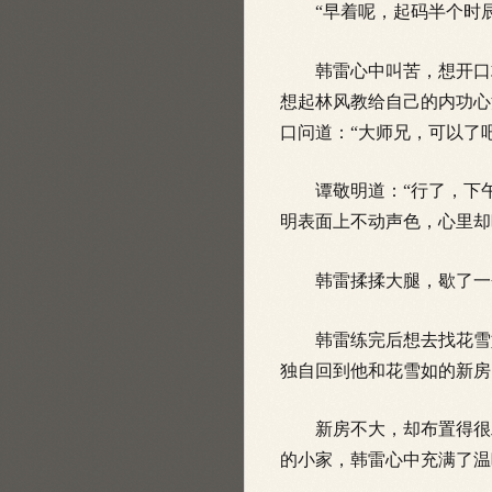
“早着呢，起码半个时辰
韩雷心中叫苦，想开口求
想起林风教给自己的内功心
口问道：“大师兄，可以了吧
谭敬明道：“行了，下午
明表面上不动声色，心里却
韩雷揉揉大腿，歇了一会
韩雷练完后想去找花雪如
独自回到他和花雪如的新房
新房不大，却布置得很雅
的小家，韩雷心中充满了温