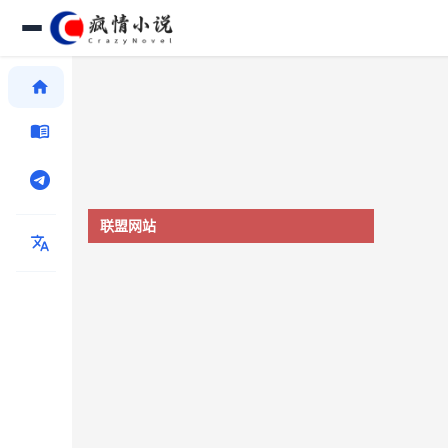
home
menu_book
联盟网站
translate