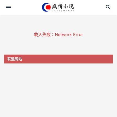
search
search
login
載入失敗：Network Error
home
menu_book
联盟网站
translate