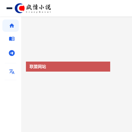
home
menu_book
联盟网站
translate